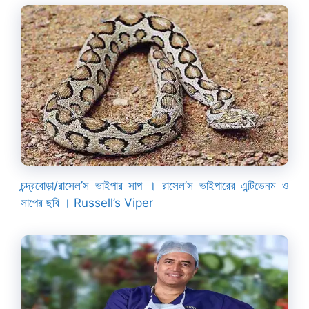
চন্দ্রবোড়া/রাসেল’স ভাইপার সাপ । রাসেল’স ভাইপারের এন্টিভেনম ও
সাপের ছবি । Russell’s Viper