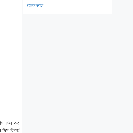
ডাউনলোড
কাশ ডিস কত
িস রিচার্জ