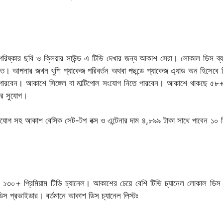
িষ্কার ছবি ও ক্লিয়ার সাউন্ড এ টিভি দেখার জন্য আকাশ সেরা। লোকাল ডিস ব্যব
ক্ত। আপনার জখন খুশি প্যাকেজ পরিবর্তন অথবা পছন্ডে প্যাকেজ এ্যাড অন হিসেবে 
 পারবেন। আকাশে সিঙ্গেল বা মাল্টিপোল সংযোগ নিতে পারবেন। আকাশে থাকছে ৫৮
খার সুযোগ।
ংযোগ সহ আকাশ বেসিক সেট-টপ বক্স ও এন্টেনার দাম ৪,৮৯৯ টাকা সাথে পাবেন ১০ ম
৩০+ প্রিমিয়াম টিভি চ্যানেল। আকাশের চেয়ে বেশি টিভি চ্যানেল লোকাল ডিস 
 প্রভাইডার। বর্তমানে আকাশ ডিস চ্যানেল লিস্টঃ