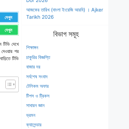
Dor 2026
আজকের তারিখ (বাংলা ইংরেজি আরবি) । Ajker
Tarikh 2026
দেখুন
দেখুন
বিভাগ সমূহ
ে টিভি দেখে
শিক্ষাঙ্গন
 দেওয়ার পর
চাকুরির বিজ্ঞপ্তি
াড়িতে টিভি
বাজার দর
সর্বশেষ সংবাদ
টেলিকম অফার
টিপস ও ট্রিকস
সাধারন জ্ঞান
ভ্রমন
ক্যালেন্ডার