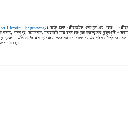
ka Elevated Expressway
) হচ্ছে ঢাকা এলিভেটেড এক্সপ্রেসওয়ে প্রকল্প ।এলিভ
গবাজার, কমলাপুর, সায়েদাবাদ, যাত্রাবাড়ি হয়ে ঢাকা চট্টগ্রাম মহাসড়কের কুতুবখালী এলাকা
বড় প্রকল্প। এলিভেটেড এক্সপ্রেসওয়ে সকল সংযোগ সড়ক সহ এর সর্বমোট দৈর্ঘ্য হবে ৪৬
াজ চলমান আছে।