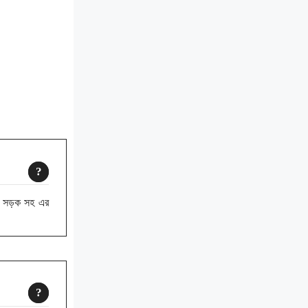
গ সড়ক সহ এর