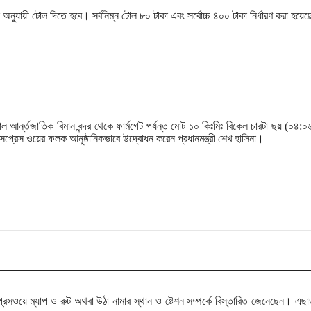
অনুযায়ী টোল দিতে হবে। সর্বনিম্ন টোল ৮০ টাকা এবং সর্বোচ্চ ৪০০ টাকা নির্ধারণ করা হয়ে
াল আর্ন্তজাতিক বিমান বন্দর থেকে ফার্মগেট পর্যন্ত মোট ১০ কিঃমিঃ বিকেল চারটা ছয় (০৪:০
সপ্রেস ওয়ের ফলক আনুষ্ঠানিকভাবে উদ্বোধন করেন প্রধানমন্ত্রী শেখ হাসিনা।
েসওয়ে ম্যাপ ও রুট অথবা উঠা নামার স্থান ও ষ্টেশন সম্পর্কে বিস্তারিত জেনেছেন। এ