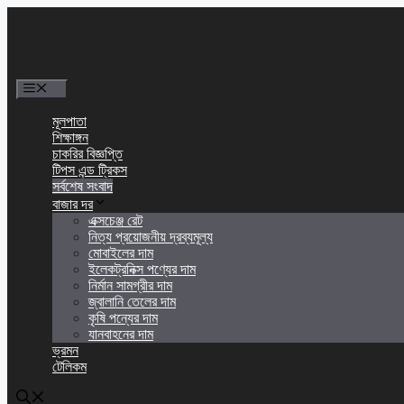
এড়িেয়
লেখায়
যান
মেনু
মূলপাতা
শিক্ষাঙ্গন
চাকরির বিজ্ঞপ্তি
টিপস এন্ড ট্রিকস
সর্বশেষ সংবাদ
বাজার দর
এক্সচেঞ্জ রেট
নিত্য প্রয়োজনীয় দ্রব্যমূল্য
মোবাইলের দাম
ইলেকট্রনিক্স পণ্যের দাম
নির্মান সামগ্রীর দাম
জ্বালানি তেলের দাম
কৃষি পন্যের দাম
যানবাহনের দাম
ভ্রমন
টেলিকম