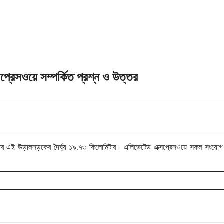
্রেসওয়ে সম্পর্কিত প্রশ্ন ও উত্তর
গতির এই উড়ালসড়কের দৈর্ঘ্য ১৯.৭৩ কিলোমিটার। এলিভেটেড এক্সপ্রেসওয়ে সকল সংযো