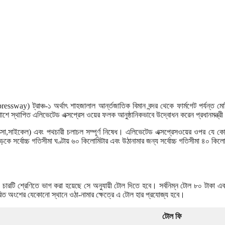
ay) ট্রাঞ্চ-১ অর্থাৎ শাহজালাল আর্ন্তজাতিক বিমান বন্দর থেকে ফার্মগেট পর্যন্ত মো
পাশে স্থাপিত এলিভেটেড এক্সপ্রেস ওয়ের ফলক আনুষ্ঠানিকভাবে উদ্বোধন করেন প্রধানমন্ত্র
্সা,সাইকেল) এবং পথচারী চলাচল সম্পূর্ণ নিষেধ। এলিভেটেড এক্সপ্রেসওয়ের ওপর যে ক
ড়কে সর্বোচ্চ গতিসীমা ঘণ্টায় ৬০ কিলোমিটার এবং উঠানামার জন্য সর্বোচ্চ গতিসীমা ৪০ কি
টি শ্রেণিতে ভাগ করা হয়েছে সে অনুযায়ী টোল দিতে হবে। সর্বনিম্ন টোল ৮০ টাকা এবং 
ারিত অংশের যেকোনো স্থানে ওঠা-নামার ক্ষেত্রে এ টোল হার প্রযোজ্য হবে।
টোল ফি