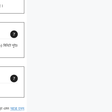
ছে।
৬) মিনিটে সুইচ
ছাড়া এমন
আরো তথ্য