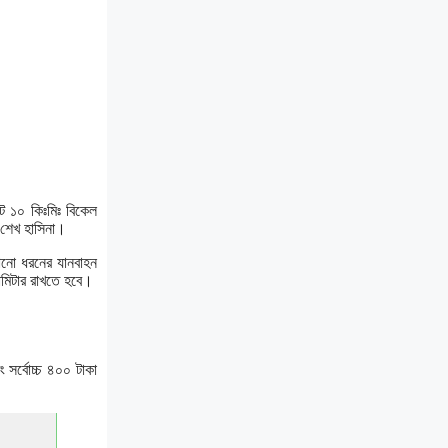
ট ১০ কিঃমিঃ বিকেল
ী শেখ হাসিনা।
োনো ধরনের যানবাহন
লোমিটার রাখতে হবে।
সর্বোচ্চ ৪০০ টাকা