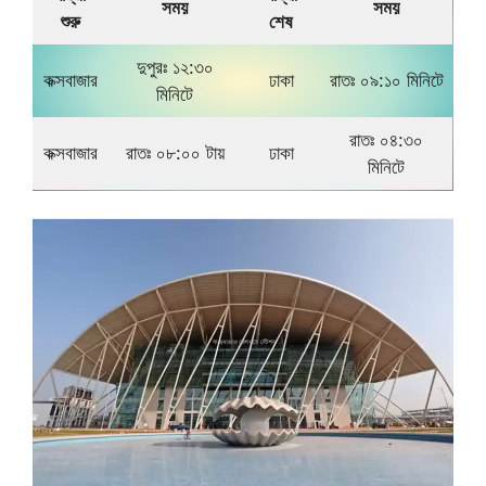
সময়
সময়
শুরু
শেষ
দুপুরঃ ১২:৩০
কক্সবাজার
ঢাকা
রাতঃ ০৯:১০ মিনিটে
মিনিটে
রাতঃ ০৪:৩০
কক্সবাজার
রাতঃ ০৮:০০ টায়
ঢাকা
মিনিটে