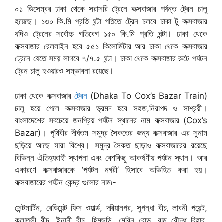
০১ ডিসেম্বর ঢাকা থেকে সরাসরি ট্রেনে কক্সবাজার পর্যন্ত ট্রেন চালু
হয়েছে। ১৩০ কি.মি প্রতি ঘন্টা গতিতে ট্রেন চলবে ঢাকা টু কক্সবাজার
যদিও ট্রেনের সর্বোচ্চ গতিবেগ ১৫০ কি.মি প্রতি ঘন্টা। ঢাকা থেকে
কক্সবাজার রেললাইন হবে ৫৫১ কিলোমিটার আর ঢাকা থেকে কক্সবাজার
ট্রেনে যেতে সময় লাগবে ৭/৭.৫ ঘন্টা। ঢাকা থেকে কক্সবাজার রুটে পর্যটন
ট্রেন চালু হওয়ারও সম্ভাবনা রয়েছে।
ঢাকা থেকে কক্সবাজার
ট্রেন
(Dhaka To Cox’s Bazar Train)
চালু হয়ে গেলে কক্সবাজার ভ্রমন হবে সহজ,নিরাপদ ও সাশ্রয়ী।
বাংলাদেশের সবচেয়ে জনপ্রিয় পর্যটন স্থানের নাম কক্সবাজার (Cox’s
Bazar)। পৃথিবীর দীর্ঘতম সমুদ্র সৈকতের জন্য কক্সবাজার এর সুনাম
ছড়িয়ে আছে সারা বিশ্বে। সমুদ্র সৈকত ছাড়াও কক্সবাজারের রয়েছে
বিভিন্ন ঐতিহ্যবাহী স্থাপনা এবং বেশকিছু আকর্ষণীয় পর্যটন স্থান। আর
একারণে কক্সবাজারকে ‘পর্যটন নগরী’ হিসাবে অভিহিত করা হয়।
কক্সবাজারের পর্যটন কেন্দ্র গুলোর নামঃ-
সেন্টমার্টিন, রেডিয়েন্ট ফিস ওয়ার্ল্ড, দরিয়ানগর, সুগন্ধা বীচ, লাবনী পয়েন্ট,
কলাতলী বীচ, ইনানী বীচ, হিমছড়ি, মেরিন রোড, রামু বৌদ্ধ বিহার,