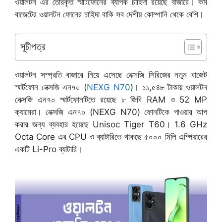
ওয়ালটন এর তৈরিকৃত স্মার্টফোনের ব্যাপক চাহিদা রয়েছে বাজারে। কম
বাজেটের ওয়ালটন ফোনের চাহিদা বাকি সব দেশীয় কোম্পানি থেকে বেশি।
সূচীপত্র
ওয়ালটন সম্প্রতি বাজারে নিয়ে এসেছে নেক্সজি সিরিজের নতুন বাজেট
স্মার্টফোন নেক্সজি এন৭০ (
NEXG N70
)। ১১,৫৪৮ টাকায় ওয়ালটন
নেক্সজি এন৭০ স্মার্টফোনটিতে রয়েছে ৮ জিবি RAM ও 52 MP
ক্যামেরা। নেক্সজি এন৭০ (NEXG N70) ফোনটিকে পাওয়ার আপ
করার জন্য ব্যবহার হয়েছে Unisoc Tiger T60। 1.6 GHz
Octa Core এর CPU ও ব্যাটারিতে থাকছে ৫০০০ মিলি এম্পিয়ারের
একটি Li-Pro ব্যাটারি।