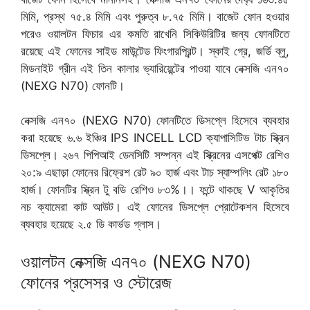
মিমি, প্রস্থ ৭৫.৪ মিমি এবং পুরুত্ব ৮.৭৫ মিমি। বাজেট ফোন হওয়ার
পরেও ওয়ালটন ফিচার এর কমতি রাখেনি সিকিউরিটির জন্য ফোনটিতে
রয়েছে এই ফোনের সাইড মাউন্টেড ফিংগারপ্রিন্ট। স্কাই গ্রে, জর্ডি ব্লু,
মিডনাইট গ্রীন এই তিন কালার ভ্যারিয়েন্টের পাওয়া যাবে নেক্সজি এন৭০
(NEXG N70) ফোনটি।
নেক্সজি এন৭০ (NEXG N70) ফোনটিতে ডিসপ্লে হিসেবে ব্যবহার
করা হয়েছে ৬.৬ ইঞ্চির IPS INCELL LCD ক্যাপাসিটিভ টাচ স্ক্রিন
ডিসপ্লে। ২৬৭ পিপিআই ডেনসিটি সম্পন্ন এই স্ক্রিনের এসপেক্ট রেশিও
২০:৯ এছাড়া ফোনের রিফ্রেশ রেট ৯০ হার্জ এবং টাচ স্যাম্পলিং রেট ১৮০
হার্জ। ফোনটির স্ক্রিন টু বডি রেশিও ৮৩%।। ফন্টে থাকছে V আকৃতির
নচ ক্যামেরা কাট আউট। এই ফোনের ডিসপ্লে প্রোটেকশন হিসেবে
ব্যবহার হয়েছে ২.৫ ডি কার্ভড গ্লাস।
ওয়ালটন নেক্সজি এন৭০ (NEXG N70)
ফোনের প্রসেসর ও স্টোরেজ