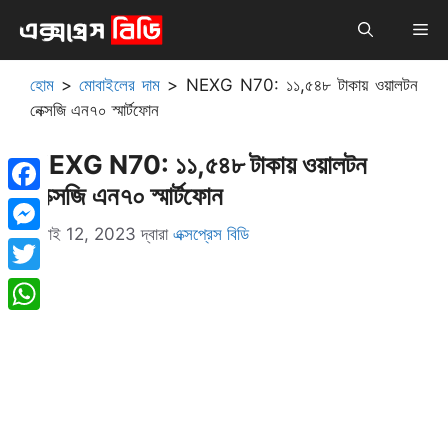
এড়িেয়
মেনু
লেখায়
যান
হোম
>
মোবাইলের দাম
>
NEXG N70: ১১,৫৪৮ টাকায় ওয়ালটন
নেক্সজি এন৭০ স্মার্টফোন
NEXG N70: ১১,৫৪৮ টাকায় ওয়ালটন
নেক্সজি এন৭০ স্মার্টফোন
Facebook
জুলাই 12, 2023
দ্বারা
এক্সপ্রেস বিডি
Messenger
Twitter
WhatsApp