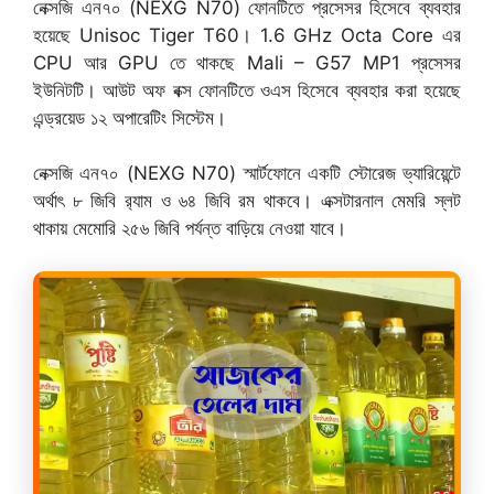
নেক্সজি এন৭০ (NEXG N70) ফোনটিতে প্রসেসর হিসেবে ব্যবহার
হয়েছে Unisoc Tiger T60। 1.6 GHz Octa Core এর
CPU আর GPU তে থাকছে Mali – G57 MP1 প্রসেসর
ইউনিটটি। আউট অফ বক্স ফোনটিতে ওএস হিসেবে ব্যবহার করা হয়েছে
এন্ড্রয়েড ১২ অপারেটিং সিস্টেম।
নেক্সজি এন৭০ (NEXG N70) স্মার্টফোনে একটি স্টোরেজ ভ্যারিয়েন্টে
অর্থাৎ ৮ জিবি র‍্যাম ও ৬৪ জিবি রম থাকবে। এক্সটারনাল মেমরি স্লট
থাকায় মেমোরি ২৫৬ জিবি পর্যন্ত বাড়িয়ে নেওয়া যাবে।