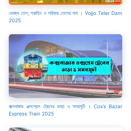
ভোজ্য তেল; সয়াবিন ও সরিষার তেলের দাম । Vojjo Teler Dam
2025
কক্সবাজার এক্সপ্রেস ট্রেনের ভাড়া ও সময়সূচী । Cox’s Bazar
Express Train 2025