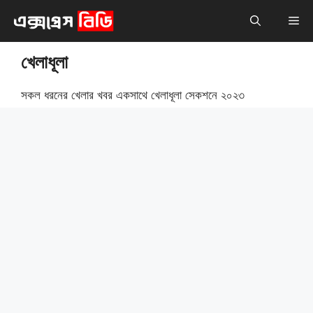
এড়িেয়
মেনু
লেখায়
যান
খেলাধূলা
সকল ধরনের খেলার খবর একসাথে খেলাধূলা সেকশনে ২০২৩