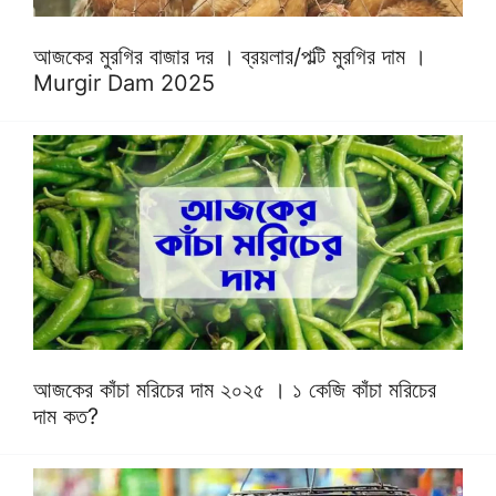
আজকের মুরগির বাজার দর । ব্রয়লার/পল্টি মুরগির দাম ।
Murgir Dam 2025
আজকের কাঁচা মরিচের দাম ২০২৫ । ১ কেজি কাঁচা মরিচের
দাম কত?