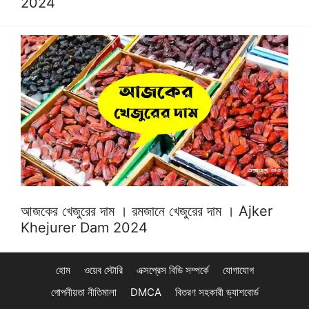
2024
আজকের খেজুরের দাম । রমজানে খেজুরের দাম । Ajker
Khejurer Dam 2024
হোম
ওয়েব স্টোরি
এক্সপ্রেস বিডি সম্পর্কে
যোগাযোগ
গোপনীয়তা নীতিমালা
DMCA
বিতরণ সহকারী ড্যাশবোর্ড