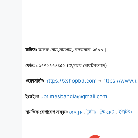
অফিসঃ
কলেজ রোড,সাতপাই,নেত্রকোনা ২৪০০।
ফোনঃ
০১৭৭৫৭৭৫৪৫২ (শুধুমাত্র হোয়াটসঅ্যাপ)।
ওয়েবসাইটঃ
https://xshopbd.com
ও
https://www.
ইমেইলঃ
uptimesbangla@gmail.com
সামজিক যোগাযোগ মাধ্যমঃ
ফেজবুক
,
টুইটার
,
পিন্টারেস্ট
,
ইউটিউব