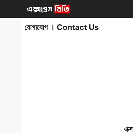
এড়িেয়
লেখায়
যান
যোগাযোগ । Contact Us
এক্