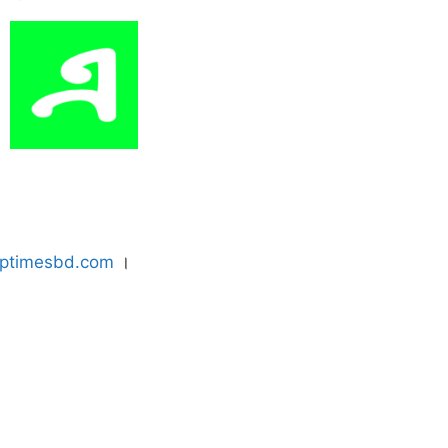
uptimesbd.com
।