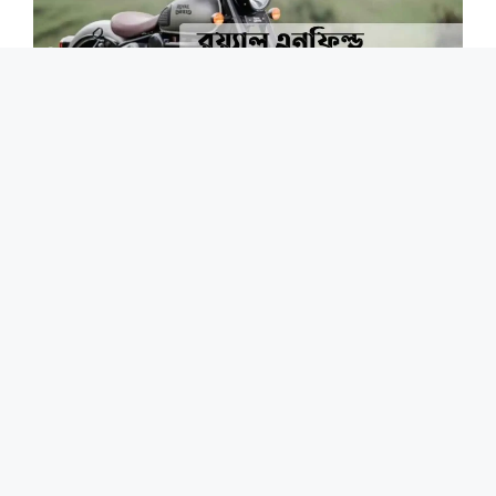
রয়েল এনফিল্ড বাইকের দাম । বুলেট ৩৫০ মোটরবাইকের দাম
কত?। Royal Enfield Price In BD 2025