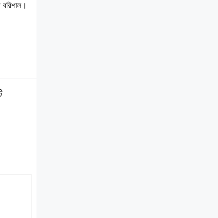
ী বরিশাল।
ি