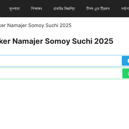
মূলপাতা
শিক্ষাঙ্গন
চাকরির বিজ্ঞপ্তি
টিপস এন্ড ট্রিকস
সর্বশ
 । ‍Ajker Namajer Somoy Suchi 2025
চ । ‍Ajker Namajer Somoy Suchi 2025