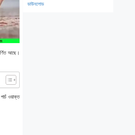
ডাউনলোড
বর্ণিত আছে।
চঁ ওয়াক্ত