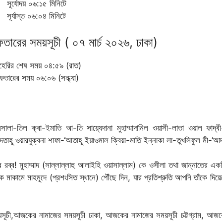
সূর্যোদয় ০৬:১৫ মিনিটে
সূর্যাস্ত ০৬:০৪ মিনিটে
রের সময়সূচী ( ০৭ মার্চ ২০২৬, ঢাকা)
হেরির শেষ সময় ০৪:৫৯ (রাত)
ফতারের সময় ০৬:০৬ (সন্ধ্যা)
়াসসালা-তিল ক্বা-ইমাতি আ-তি সায়্যেদানা মুহাম্মাদানিল ওয়াসী-লাতা ওয়াল ফাদ্ব
দতাহূ ওয়ারযুক্বনা শাফা-‘আতাহূ ইয়াওমাল ক্বিয়া-মাতি ইন্নাকা লা-তুখলিফুল মী-‘
 রব্ব! মুহাম্মাদ (সাল্লাল্লাহু আলাইহি ওয়াসাল্লাম) কে ওসীলা তথা জান্নাতের এক
মাকামে মাহমূদে (প্রশংসিত স্থানে) পৌঁছে দিন, যার প্রতিশ্রুতি আপনি তাঁকে দিয়ে
ূচী,আজকের নামাজের সময়সূচী ঢাকা, আজকের নামাজের সময়সূচী চট্টগ্রাম, আজ