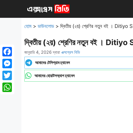
এড়িেয়
লেখায়
যান
হোম
>
ডাউনলোড
>
দ্বিতীয় (২য়) শ্রেণির নতুন বই । Di
দ্বিতীয় (২য়) শ্রেণির নতুন বই । D
জানুয়ারি 4, 2026
দ্বারা
এক্সপ্রেস বিডি
Facebook
আমাদের টেলিগ্রাম চ্যানেল
Messenger
আমাদের হোয়াটসঅ্যাপ চ্যানেল
Twitter
WhatsApp