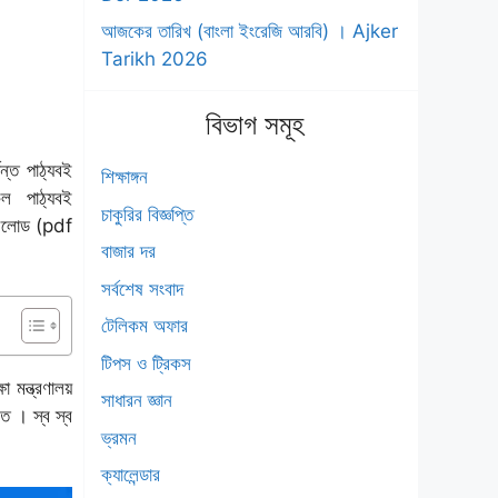
আজকের তারিখ (বাংলা ইংরেজি আরবি) । Ajker
Tarikh 2026
বিভাগ সমূহ
্ত পাঠ্যবই
শিক্ষাঙ্গন
কল পাঠ্যবই
চাকুরির বিজ্ঞপ্তি
নলোড
(pdf
বাজার দর
সর্বশেষ সংবাদ
টেলিকম অফার
টিপস ও ট্রিকস
 মন্ত্রণালয়
সাধারন জ্ঞান
চিত ।
স্ব স্ব
ভ্রমন
ক্যালেন্ডার