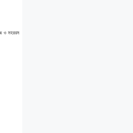
জ্জ ও মহররম