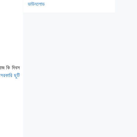
ডাউনলোড
,আজ কি দিবস
ি
সরকারি ছুটি